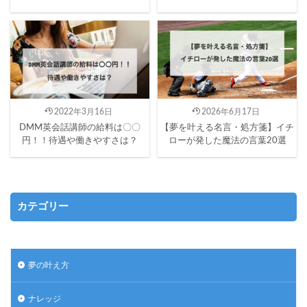
2022年3月16日
2026年6月17日
DMM英会話講師の給料は〇〇
【夢を叶える名言・処方箋】イチ
円！！待遇や働きやすさは？
ローが発した魔法の言葉20選
カテゴリー
夢の叶え方
ナレッジ