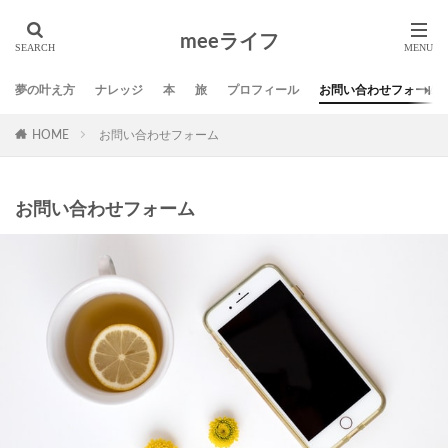
タグ
meeライフ
01サロン
DMM英会話
SNS
Twitter
スポンサー
ブログ
ミニマリスト
ライフ
夢の叶え方
ナレッジ
本
旅
プロフィール
お問い合わせフォーム
人生の発見活動
仕事
名言
地方移住
夢
HOME
お問い合わせフォーム
夢の叶え方
応援
方法
旅
本
生き方
習慣
自己啓発
芸術
お問い合わせフォーム
検索