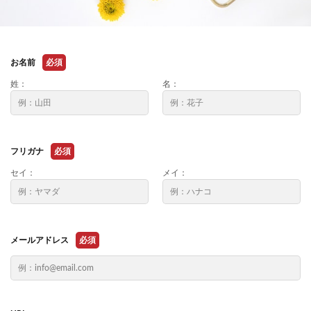
お名前
必須
姓：
名：
フリガナ
必須
セイ：
メイ：
メールアドレス
必須