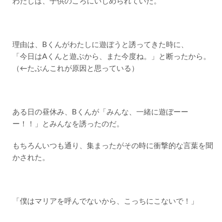
わたしは、子供のころにいじめられていた。
助け
るの
は怖
いと
きが
理由は、Bくんがわたしに遊ぼうと誘ってきた時に、
あ
「今日はAくんと遊ぶから、また今度ね。」と断ったから。
る。
（←たぶんこれが原因と思っている）
3
いじ
めら
れた
ある日の昼休み、Bくんが「みんな、一緒に遊ぼーー
過去
を恥
ー！！」とみんなを誘ったのだ。
じな
いで
もちろんいつも通り、集まったがその時に衝撃的な言葉を聞
生き
かされた。
る。
「僕はマリアを呼んでないから、こっちにこないで！」