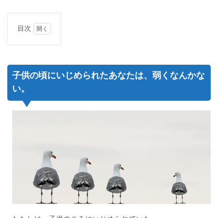
目次
1
子供
の頃
にい
子供の頃にいじめられたあなたは、弱くなんかな
じめ
られ
い。
たあ
なた
は、
弱く
なん
かな
い。
2
それ
で
も、
ひと
りの
人を