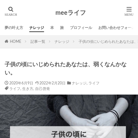
タグ
meeライフ
01サロン
DMM英会話
SNS
Twitter
スポンサー
ブログ
ミニマリスト
ライフ
夢の叶え方
ナレッジ
本
旅
プロフィール
お問い合わせフォーム
人生の発見活動
仕事
名言
地方移住
夢
HOME
記事一覧
ナレッジ
子供の頃にいじめられたあなたは、
夢の叶え方
応援
方法
旅
本
生き方
習慣
自己啓発
芸術
子供の頃にいじめられたあなたは、弱くなんかな
検索
い。
2020年6月9日
2022年2月20日
ナレッジ
,
ライフ
ライフ
,
生き方
,
自己啓発