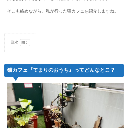
そこも絡めながら、私が行った猫カフェを紹介しますね。
目次
1
猫カ
フェ
『て
猫カフェ『てまりのおうち』ってどんなとこ？
まり
のお
う
ち』
って
どん
なと
こ？
1.1
『て
まり