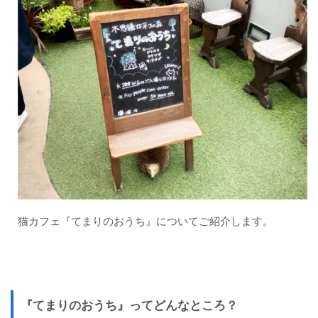
のお
う
ち』
って
どん
なと
こ
ろ？
1.2
感想
1.3
『て
まり
のお
う
猫カフェ『てまりのおうち』についてご紹介します。
ち』
への
行き
方
1.4
施設
『てまりのおうち』ってどんなところ？
につ