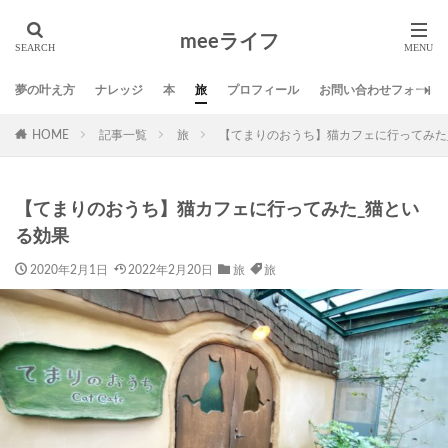
タグ
meeライフ
01サロン
DMM英会話
SNS
Twitter
スポンサー
ブログ
ミニマリスト
ライフ
夢の叶え方
ナレッジ
本
旅
プロフィール
お問い合わせフォーム
人生の発見活動
仕事
名言
地方移住
夢
HOME
記事一覧
旅
【てまりのおうち】猫カフェに行ってみた
夢の叶え方
応援
方法
旅
本
生き方
習慣
自己啓発
芸術
【てまりのおうち】猫カフェに行ってみた_猫とい
検索
る効果
2020年2月1日
2022年2月20日
旅
旅