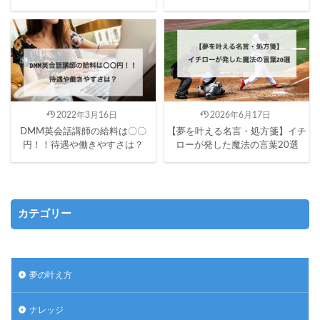
2022年3月16日
2026年6月17日
DMM英会話講師の給料は〇〇
【夢を叶える名言・処方箋】イチ
円！！待遇や働きやすさは？
ローが発した魔法の言葉20選
カテゴリー
夢の叶え方
ナレッジ