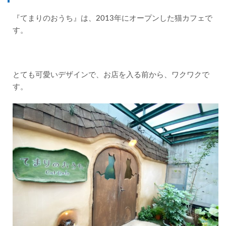
いて
『てまりのおうち』は、2013年にオープンした猫カフェで
2
す。
猫の
癒し
効果
2.1
とても可愛いデザインで、お店を入る前から、ワクワクで
幸せ
ホル
す。
モン
の分
泌
2.2
スト
レス
ホル
モン
の抑
制
3
猫と
触れ