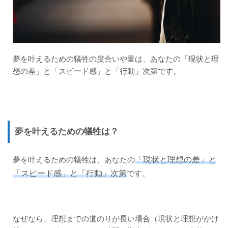
は？
1.2
あな
たが
犠牲
にす
夢を叶えるための犠牲の度合いや量は、あなたの「現状と理
るも
想の差」と「スピード感」と「行動」次第です。
の
は？
2
犠牲
とう
まく
夢を叶えるための犠牲は？
付き
合う
ため
「現状と理想の差」と
夢を叶えるための犠牲は、あなたの
に
「スピード感」と「行動」次第
です。
3
多少
の犠
牲を
なぜなら、理想までの道のりが長い場合（現状と理想がかけ
して