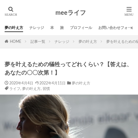
タグ
meeライフ
01サロン
DMM英会話
SNS
Twitter
スポンサー
ブログ
ミニマリスト
ライフ
夢の叶え方
ナレッジ
本
旅
プロフィール
お問い合わせフォーム
人生の発見活動
仕事
名言
地方移住
夢
HOME
記事一覧
ナレッジ
夢の叶え方
夢を叶えるための
夢の叶え方
応援
方法
旅
本
生き方
習慣
自己啓発
芸術
夢を叶えるための犠牲ってどれくらい？【答えは、
検索
あなたの〇〇次第！】
2020年4月4日
2022年4月11日
夢の叶え方
ライフ
,
夢の叶え方
,
習慣