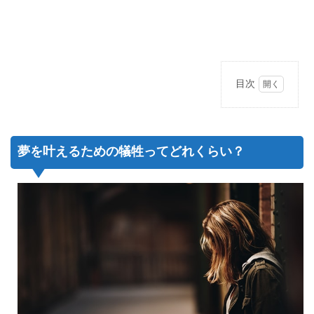
目次
1
夢を
叶え
るた
夢を叶えるための犠牲ってどれくらい？
めの
犠牲
って
どれ
くら
い？
1.1
夢を
叶え
るた
めの
犠牲