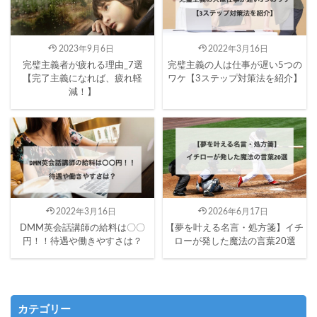
2023年9月6日
2022年3月16日
完璧主義者が疲れる理由_7選
完璧主義の人は仕事が遅い5つの
【完了主義になれば、疲れ軽
ワケ【3ステップ対策法を紹介】
減！】
2022年3月16日
2026年6月17日
DMM英会話講師の給料は〇〇
【夢を叶える名言・処方箋】イチ
円！！待遇や働きやすさは？
ローが発した魔法の言葉20選
カテゴリー