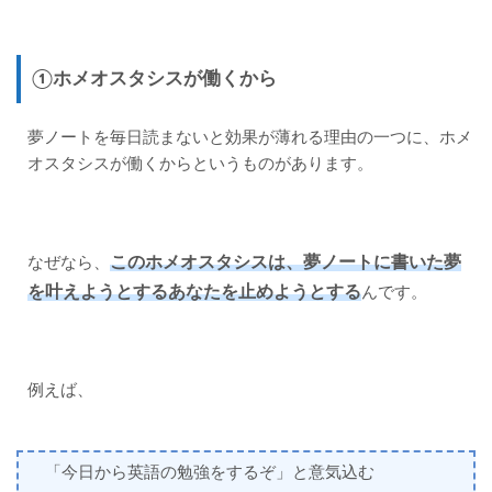
夢ノ
ート
は毎
日書
①ホメオスタシスが働くから
くべ
きな
の
夢ノートを毎日読まないと効果が薄れる理由の一つに、ホメ
か？
オスタシスが働くからというものがあります。
2.1
夢ノ
ート
は毎
このホメオスタシスは、夢ノートに書いた夢
なぜなら、
日書
かな
を叶えようとするあなたを止めようとする
んです。
くて
もOK
3
毎日
例えば、
夢ノ
ート
を読
ん
「今日から英語の勉強をするぞ」と意気込む
で、