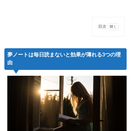
目次
1
夢ノ
ート
は毎
夢ノートは毎日読まないと効果が薄れる3つの理
日読
まな
由
いと
効果
が薄
れる
3つ
の理
由
1.1
①ホ
メオ
スタ
シス