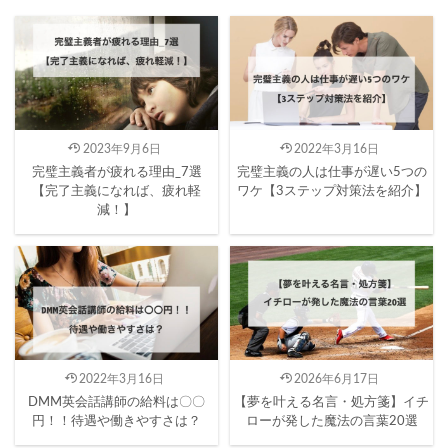
2023年9月6日
2022年3月16日
完璧主義者が疲れる理由_7選
完璧主義の人は仕事が遅い5つの
【完了主義になれば、疲れ軽
ワケ【3ステップ対策法を紹介】
減！】
2022年3月16日
2026年6月17日
DMM英会話講師の給料は〇〇
【夢を叶える名言・処方箋】イチ
円！！待遇や働きやすさは？
ローが発した魔法の言葉20選