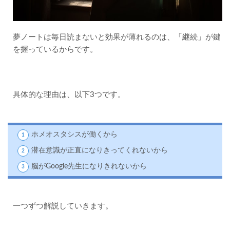
が働
くか
ら
夢ノートは毎日読まないと効果が薄れるのは、「継続」が鍵
1.2
を握っているからです。
②潜
在意
識が
正直
にな
具体的な理由は、以下3つです。
りき
って
くれ
ない
ホメオスタシスが働くから
から
潜在意識が正直になりきってくれないから
1.3
③脳が
脳がGoogle先生になりきれないから
Google
先生に
なりき
れない
一つずつ解説していきます。
から
2