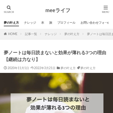
タグ
meeライフ
01サロン
DMM英会話
SNS
Twitter
スポンサー
ブログ
ミニマリスト
ライフ
夢の叶え方
ナレッジ
本
旅
プロフィール
お問い合わせフォーム
人生の発見活動
仕事
名言
地方移住
夢
HOME
記事一覧
ナレッジ
夢の叶え方
夢ノートは毎日読
夢の叶え方
応援
方法
旅
本
生き方
習慣
自己啓発
芸術
夢ノートは毎日読まないと効果が薄れる3つの理由
検索
【継続は力なり】
2020年11月1日
2022年3月21日
夢の叶え方
夢の叶え方