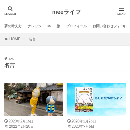
タグ
meeライフ
01サロン
DMM英会話
SNS
Twitter
スポンサー
ブログ
ミニマリスト
ライフ
夢の叶え方
ナレッジ
本
旅
プロフィール
お問い合わせフォーム
人生の発見活動
仕事
名言
地方移住
夢
HOME
名言
夢の叶え方
応援
方法
旅
本
生き方
習慣
自己啓発
芸術
TAG
名言
検索
2020年2月16日
2020年1月26日
2022年2月20日
2023年9月6日