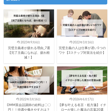
2023年9月6日
2022年3月16日
完璧主義者が疲れる理由_7選
完璧主義の人は仕事が遅い5つの
【完了主義になれば、疲れ軽
ワケ【3ステップ対策法を紹介】
減！】
2022年3月16日
2026年6月17日
DMM英会話講師の給料は〇〇
【夢を叶える名言・処方箋】イチ
円！！待遇や働きやすさは？
ローが発した魔法の言葉20選