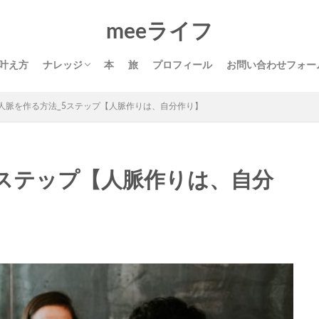
ライフ
Twitter・ブログ・副業
MM英会話
SNS
Twitter
スポンサー
ブログ
ミニマリス
meeライフ
仕事
名言
地方移住
夢
夢の叶え方
応援
方法
自己啓発
芸術
叶え方
ナレッジ
本
旅
プロフィール
お問い合わせフォー
検索
ライフ
Twitter・ブログ・副業
人脈を作る方法_5ステップ【人脈作りは、自分作り】
5ステップ【人脈作りは、自分