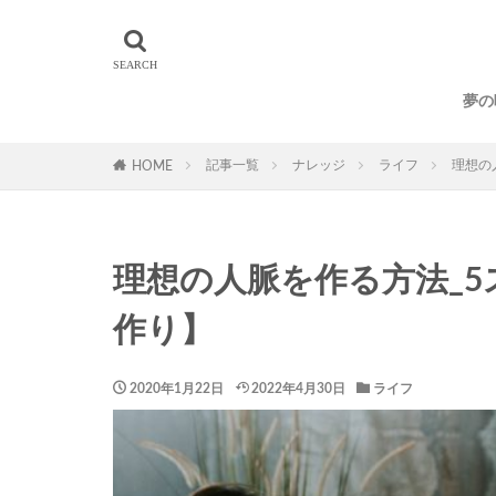
01サロン
D
人生の発見活動
生き方
習慣
夢の
記事一覧
ナレッジ
ライフ
理想の
HOME
理想の人脈を作る方法_
作り】
2020年1月22日
2022年4月30日
ライフ