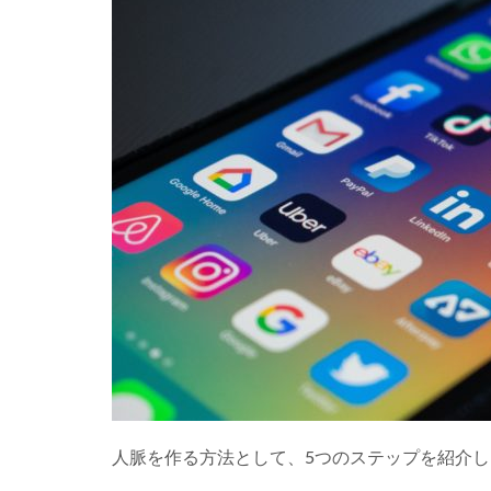
方
法
_5
ス
テ
ッ
プ
1.1
①そ
の人
脈を
作る
こと
で、
何を
ゴー
ルと
する
かを
人脈を作る方法として、5つのステップを紹介し
明確
にす