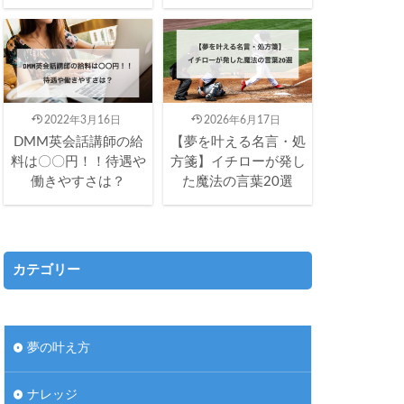
2022年3月16日
2026年6月17日
DMM英会話講師の給
【夢を叶える名言・処
料は〇〇円！！待遇や
方箋】イチローが発し
働きやすさは？
た魔法の言葉20選
カテゴリー
夢の叶え方
ナレッジ