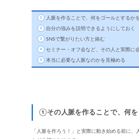
る
1.2
人脈を作ることで、何をゴールとするか
②自
分の
自分の強みを説明できるようにしておく
強み
SNSで繋がりたい方と絡む
を説
明で
セミナー・オフ会など、その人と実際に
きる
本当に必要な人脈なのかを見極める
よう
にし
てお
く
1.3
③SNS
で繋が
①その人脈を作ることで、何を
りたい
方と絡
む
「人脈を作ろう！」と実際に動き始める前に、
1.4