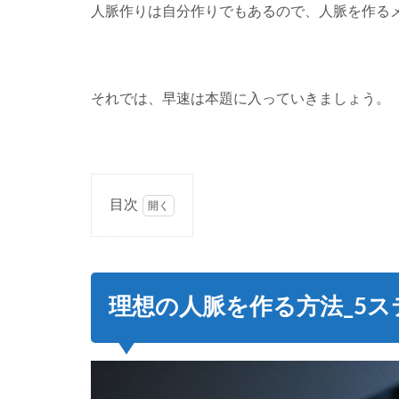
人脈作りは自分作りでもあるので、人脈を作る
それでは、早速は本題に入っていきましょう。
目次
1
理
想
の
理想の人脈を作る方法_5ス
人
脈
を
作
る