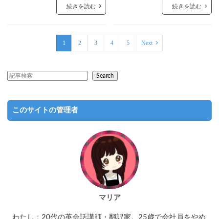
続きを読む
続きを読む
1
2
3
4
5
Next
Search
このサイトの管理者
マリア
わたし：20代の英会話講師・翻訳家。25歳で会社員をやめ