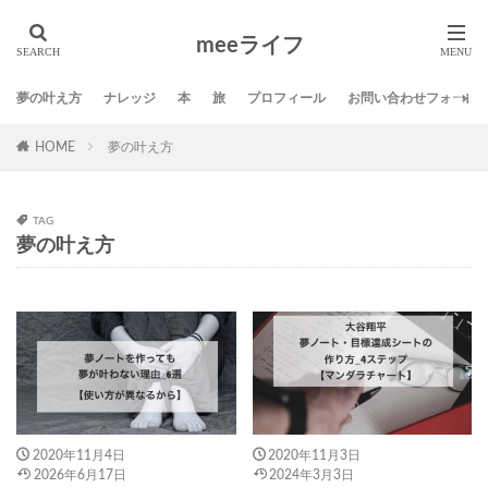
タグ
meeライフ
01サロン
DMM英会話
SNS
Twitter
スポンサー
ブログ
ミニマリスト
ライフ
夢の叶え方
ナレッジ
本
旅
プロフィール
お問い合わせフォーム
人生の発見活動
仕事
名言
地方移住
夢
HOME
夢の叶え方
夢の叶え方
応援
方法
旅
本
生き方
習慣
自己啓発
芸術
TAG
夢の叶え方
検索
2020年11月4日
2020年11月3日
2026年6月17日
2024年3月3日