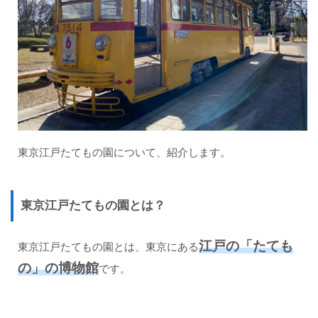
は？
1.2
私が
利用
した
東京
江戸
たて
もの
園へ
のア
東京江戸たてもの園について、紹介します。
クセ
ス方
法
東京江戸たてもの園とは？
1.3
東京
江戸
江戸の「たても
東京江戸たてもの園とは、東京にある
たて
もの
の」の博物館
です。
園へ
のア
クセ
ス