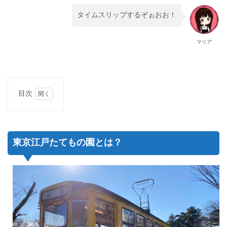
タイムスリップするぞぉおお！
マリア
目次
1
東京
江戸
たて
東京江戸たてもの園とは？
もの
園と
は？
1.1
東京
江戸
たて
もの
園と