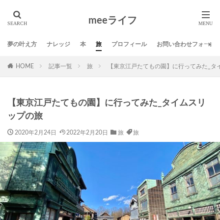
タグ
meeライフ
01サロン
DMM英会話
SNS
Twitter
スポンサー
ブログ
ミニマリスト
ライフ
夢の叶え方
ナレッジ
本
旅
プロフィール
お問い合わせフォーム
人生の発見活動
仕事
名言
地方移住
夢
HOME
記事一覧
旅
【東京江戸たてもの園】に行ってみた_タ
夢の叶え方
応援
方法
旅
本
生き方
習慣
自己啓発
芸術
【東京江戸たてもの園】に行ってみた_タイムスリ
検索
ップの旅
2020年2月24日
2022年2月20日
旅
旅