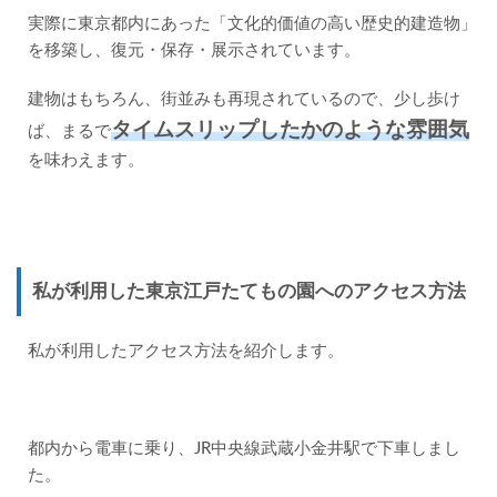
実際に東京都内にあった「文化的価値の高い歴史的建造物」
2
を移築し、復元・保存・展示されています。
東京
江戸
たて
建物はもちろん、街並みも再現されているので、少し歩け
もの
タイムスリップしたかのような雰囲気
ば、まるで
園の
紹介
を味わえます。
2.1
魅力
１
東京
江戸
私が利用した東京江戸たてもの園へのアクセス方法
たて
もの
園に
私が利用したアクセス方法を紹介します。
は、
イン
スタ
映え
スポ
都内から電車に乗り、JR中央線武蔵小金井駅で下車しまし
ット
がた
た。
くさ