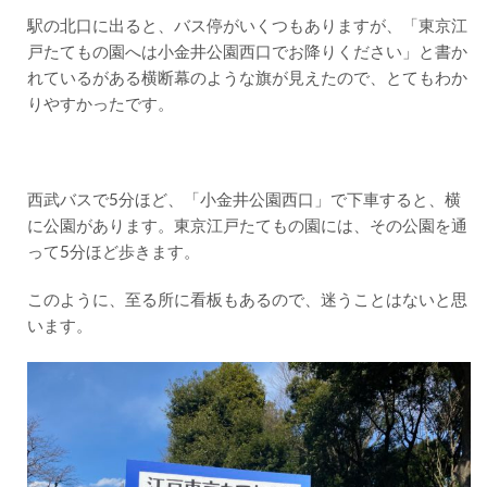
ん
駅の北口に出ると、バス停がいくつもありますが、「東京江
2.2
戸たてもの園へは小金井公園西口でお降りください」と書か
魅力
れているがある横断幕のような旗が見えたので、とてもわか
2 東
りやすかったです。
京江戸
たても
の園に
は、建
物の説
西武バスで5分ほど、「小金井公園西口」で下車すると、横
明をし
に公園があります。東京江戸たてもの園には、その公園を通
てくれ
るスタ
って
5分ほど歩きます。
ッフ
が！！
このように、至る所に看板もあるので、迷うことはないと思
2.3
います。
魅力
３
東京
江戸
たて
もの
園の
小物