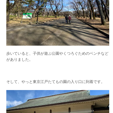
園
は、
テレ
ビ映
画に
も出
てき
そう…
3
東京
江戸
歩いていると、子供が遊ぶ公園やくつろぐためのベンチなど
たて
がありました。
もの
園、
オス
スメ
で
そして、やっと
東京江戸たてもの園の入り口に到着です。
す！