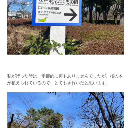
が繊
細す
ぎ
る！
2.4
魅力
４
東京
江戸
たて
もの
園に
は、
食事
私が行った時は、季節的に何もありませんでしたが、桜の木
処が
が植えられているので、とてもきれいだと思います。
ある
2.5
魅力
５
東京
江戸
たて
もの