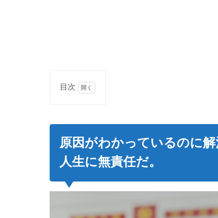
目次
1
原因
がわ
かっ
原因がわかっているのに解
てい
るの
人生に無責任だ。
に解
決し
よう
とし
ない
の