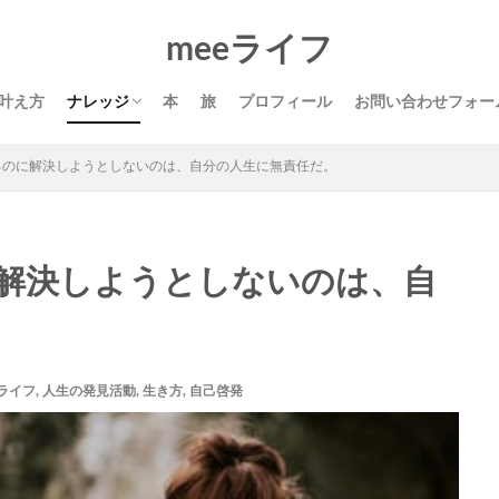
ライフ
Twitter・ブログ・副業
MM英会話
SNS
Twitter
スポンサー
ブログ
ミニマリス
meeライフ
仕事
名言
地方移住
夢
夢の叶え方
応援
方法
自己啓発
芸術
叶え方
ナレッジ
本
旅
プロフィール
お問い合わせフォー
検索
ライフ
Twitter・ブログ・副業
るのに解決しようとしないのは、自分の人生に無責任だ。
解決しようとしないのは、自
ライフ
,
人生の発見活動
,
生き方
,
自己啓発