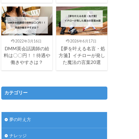
2022年3月16日
2026年6月17日
DMM英会話講師の給
【夢を叶える名言・処
料は〇〇円！！待遇や
方箋】イチローが発し
働きやすさは？
た魔法の言葉20選
カテゴリー
夢の叶え方
ナレッジ