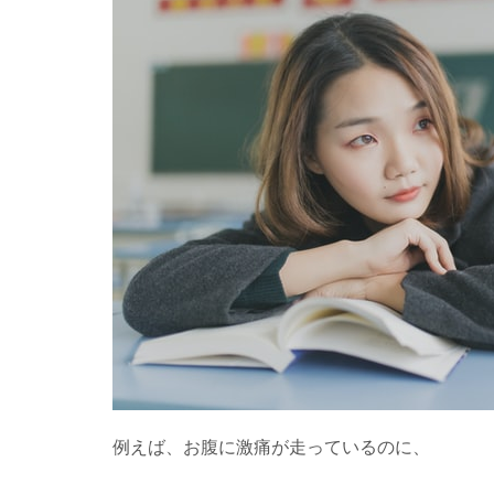
は、
自分
の人
生に
無責
任
だ。
2
結局
「原因
を解決
するの
は、自
分では
なく他
人。」
なんて
嘘。
例えば、お腹に激痛が走っているのに、