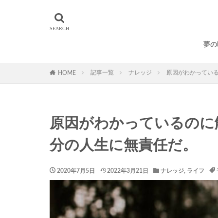
01サロン
D
人生の発見活動
生き方
習慣
夢の
記事一覧
ナレッジ
原因がわかってい
HOME
原因がわかっているのに
分の人生に無責任だ。
2020年7月5日
2022年3月21日
ナレッジ
,
ライフ